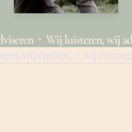
 adviseren
Wij luisteren, wij 
⚬
gen, wij creëren.
wij verzorge
⚬
facebook
instagram
© 2026 Philipoomhair.nl.